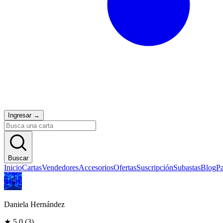
Ingresar
→
Buscar
Inicio
Cartas
Vendedores
Accesorios
Ofertas
Suscripción
Subastas
Blog
Pa
Daniela Hernández
★
5.0
(
3
)