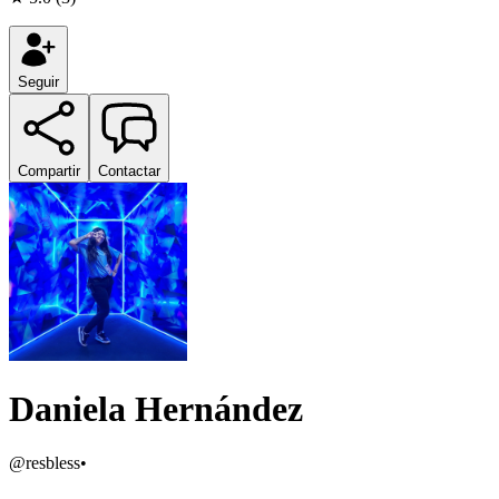
Seguir
Compartir
Contactar
Daniela Hernández
@
resbless
•