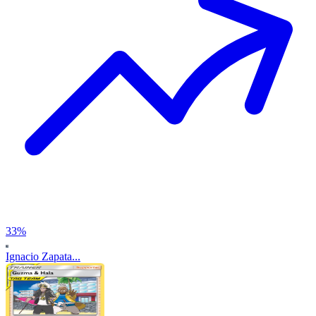
33
%
Ignacio Zapata...