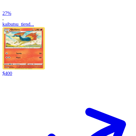
27
%
kaibutsu_tiend...
$
400