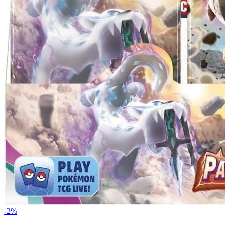
-
2
%