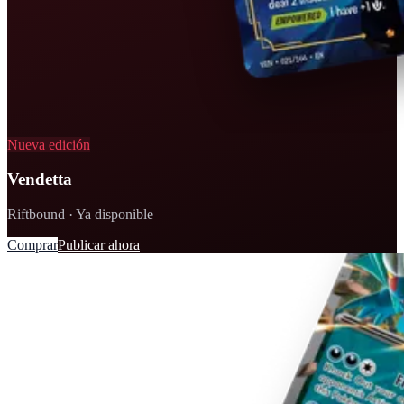
Nueva edición
Vendetta
Riftbound · Ya disponible
Comprar
Publicar ahora