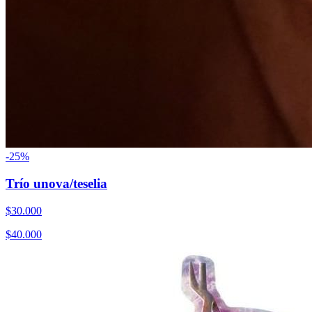
-
25
%
Trío unova/teselia
$
30.000
$
40.000