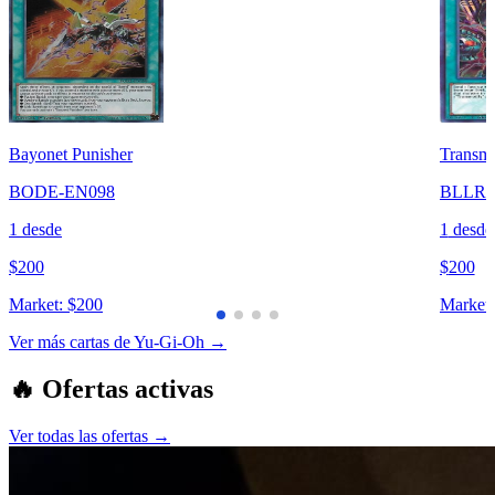
Bayonet Punisher
Transm
BODE-EN098
BLLR-
1
desde
1
desde
$
200
$
200
Market:
$
200
Market:
Ver más cartas de
Yu-Gi-Oh
→
🔥 Ofertas activas
Ver todas las ofertas
→