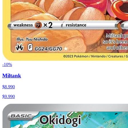
-
10
%
Miltank
$
8.990
$
9.990