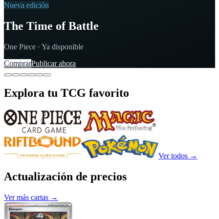
Nueva edición
The Time of Battle
One Piece · Ya disponible
Comprar
Publicar ahora
Explora tu TCG favorito
Ver todos
→
Actualización de precios
Ver más cartas
→