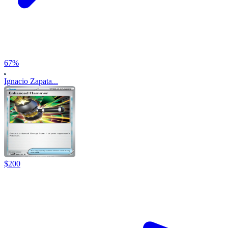
67
%
Ignacio Zapata...
$
200