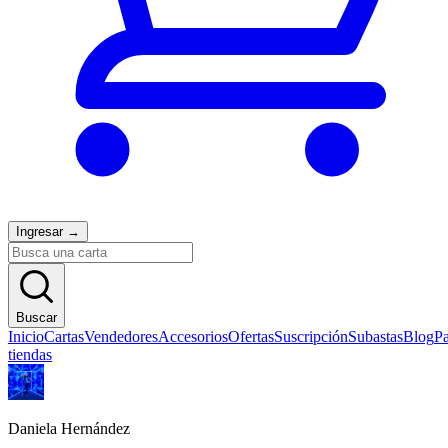
Ingresar
→
Buscar
Inicio
Cartas
Vendedores
Accesorios
Ofertas
Suscripción
Subastas
Blog
Pa
tiendas
Daniela Hernández