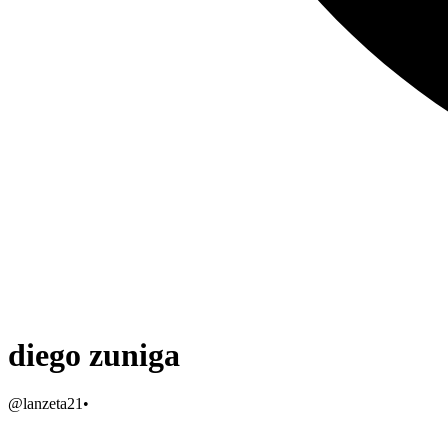
diego zuniga
@
lanzeta21
•