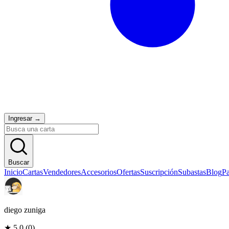
Ingresar
→
Buscar
Inicio
Cartas
Vendedores
Accesorios
Ofertas
Suscripción
Subastas
Blog
Pa
diego zuniga
★
5.0
(
0
)