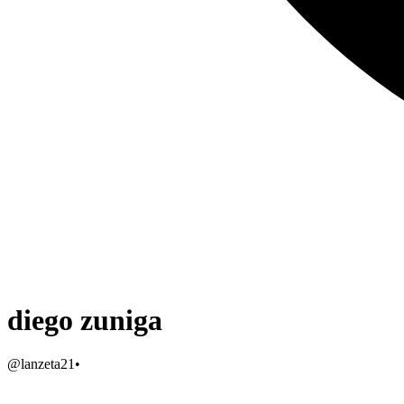
diego zuniga
@
lanzeta21
•