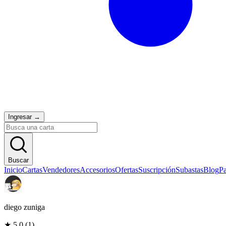
Ingresar
→
Buscar
Inicio
Cartas
Vendedores
Accesorios
Ofertas
Suscripción
Subastas
Blog
Pa
diego zuniga
★
5.0
(
1
)