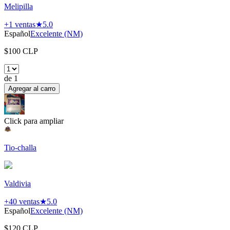
Melipilla
+1
ventas
★
5.0
Español
Excelente (NM)
$
100
CLP
de
1
Agregar al carro
Click para ampliar
Tio-challa
Valdivia
+40
ventas
★
5.0
Español
Excelente (NM)
$
120
CLP