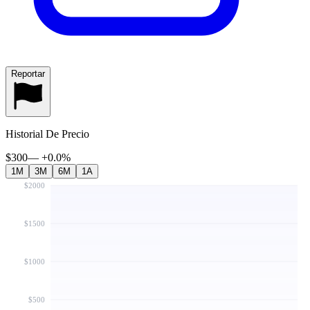
Reportar
Historial De Precio
$300
—
+
0.0
%
1M
3M
6M
1A
$2000
$1500
$1000
$500