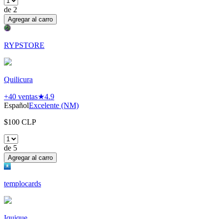
de
2
Agregar al carro
RYPSTORE
Quilicura
+40
ventas
★
4.9
Español
Excelente (NM)
$
100
CLP
de
5
Agregar al carro
templocards
Iquique