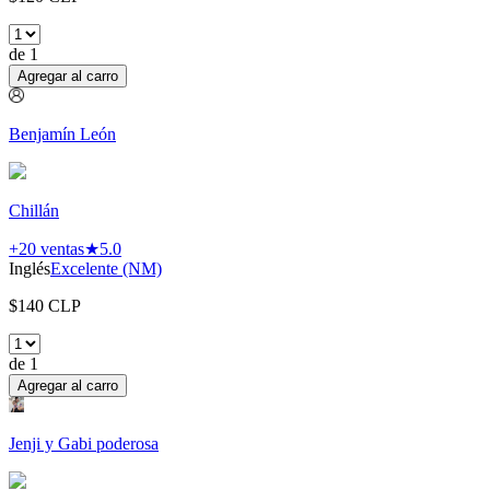
de
1
Agregar al carro
Benjamín León
Chillán
+20
ventas
★
5.0
Inglés
Excelente (NM)
$
140
CLP
de
1
Agregar al carro
Jenji y Gabi poderosa