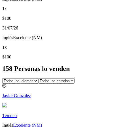
1
x
$
100
31/07/26
Inglés
Excelente (NM)
1
x
$
100
158
Persona
s
lo vende
n
Javier Gonzalez
Temuco
Inglés
Excelente (NM)