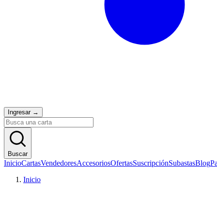
Ingresar
→
Buscar
Inicio
Cartas
Vendedores
Accesorios
Ofertas
Suscripción
Subastas
Blog
Pa
Inicio