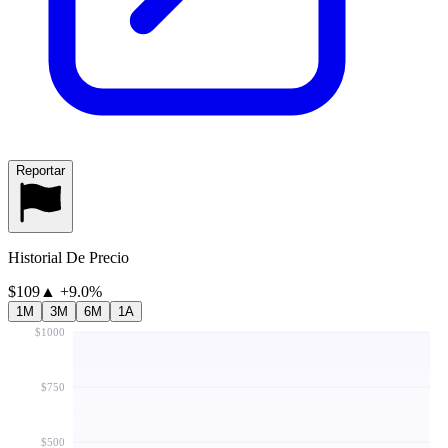
Reportar
Historial De Precio
$109
▲
+
9.0
%
1M
3M
6M
1A
$1000
$750
$500