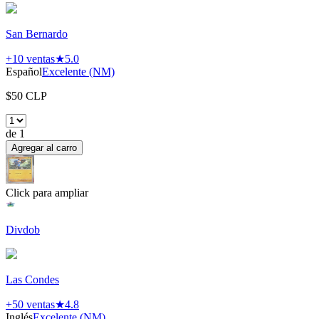
San Bernardo
+10
ventas
★
5.0
Español
Excelente (NM)
$
50
CLP
de
1
Agregar al carro
Click para ampliar
Divdob
Las Condes
+50
ventas
★
4.8
Inglés
Excelente (NM)