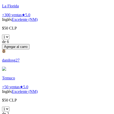
La Florida
+300
ventas
★
5.0
Inglés
Excelente (NM)
$
50
CLP
de
6
Agregar al carro
danilosg27
Temuco
+50
ventas
★
5.0
Inglés
Excelente (NM)
$
50
CLP
de
2