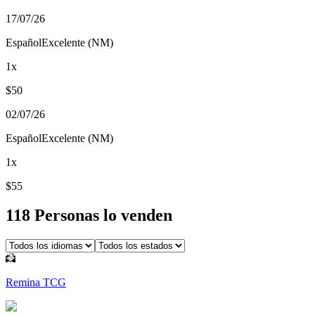
17/07/26
Español
Excelente (NM)
1
x
$
50
02/07/26
Español
Excelente (NM)
1
x
$
55
118
Persona
s
lo vende
n
Remina TCG