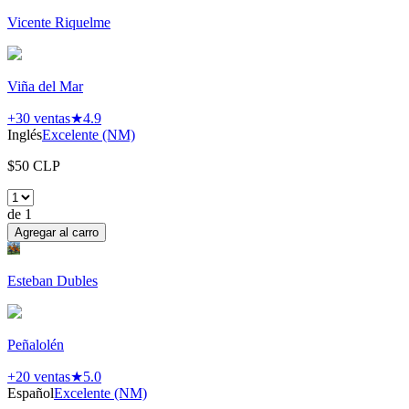
Vicente Riquelme
Viña del Mar
+30
ventas
★
4.9
Inglés
Excelente (NM)
$
50
CLP
de
1
Agregar al carro
Esteban Dubles
Peñalolén
+20
ventas
★
5.0
Español
Excelente (NM)