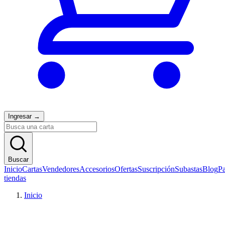
Ingresar
→
Buscar
Inicio
Cartas
Vendedores
Accesorios
Ofertas
Suscripción
Subastas
Blog
Pa
tiendas
Inicio