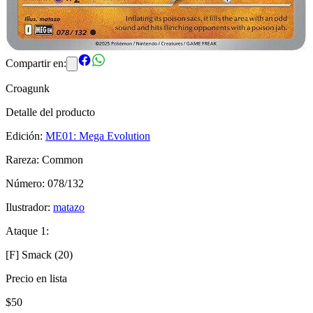
Compartir en:
Croagunk
Detalle del producto
Edición:
ME01: Mega Evolution
Rareza:
Common
Número:
078/132
Ilustrador:
matazo
Ataque 1
:
[F] Smack (20)
Precio en lista
$
50