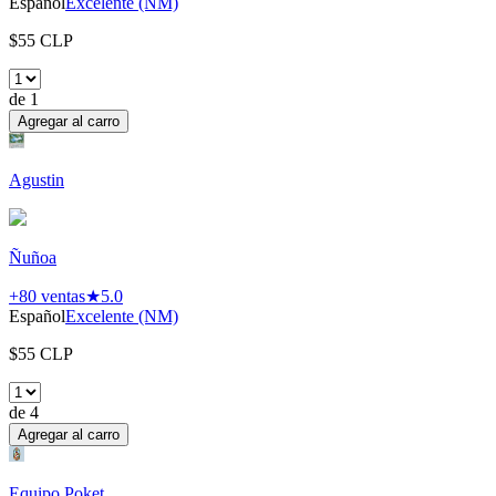
Español
Excelente (NM)
$
55
CLP
de
1
Agregar al carro
Agustin
Ñuñoa
+80
ventas
★
5.0
Español
Excelente (NM)
$
55
CLP
de
4
Agregar al carro
Equipo Poket