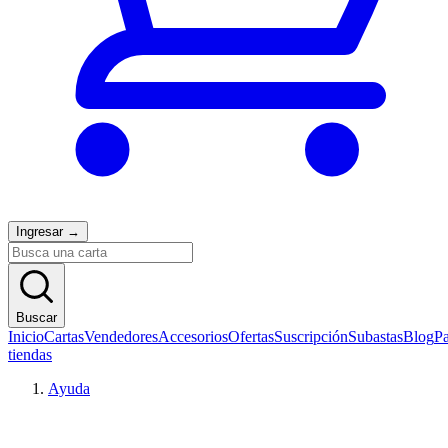
Ingresar
→
Buscar
Inicio
Cartas
Vendedores
Accesorios
Ofertas
Suscripción
Subastas
Blog
Pa
tiendas
Ayuda