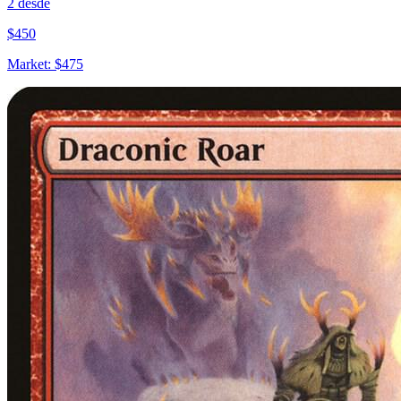
2
desde
$
450
Market:
$
475