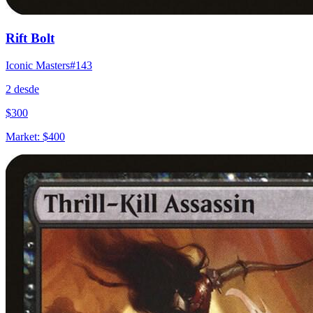
Rift Bolt
Iconic Masters
#
143
2
desde
$
300
Market:
$
400