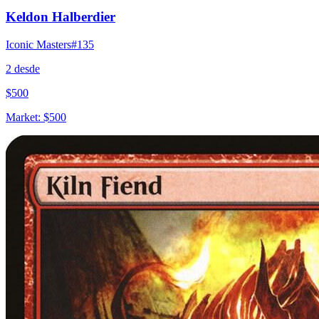
Keldon Halberdier
Iconic Masters
#
135
2
desde
$
500
Market:
$
500