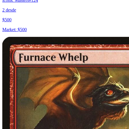
Iconic Masters
#
124
2
desde
$
500
Market:
$
500