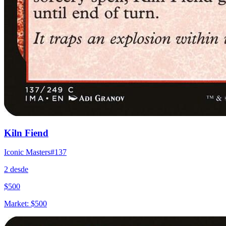
Kiln Fiend
Iconic Masters
#
137
2
desde
$
500
Market:
$
500