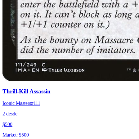
Thrill-Kill Assassin
Iconic Masters
#
111
2
desde
$
500
Market:
$
500