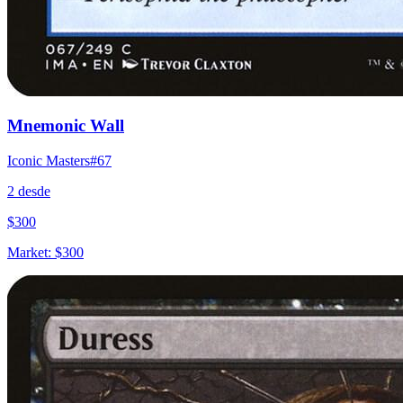
Mnemonic Wall
Iconic Masters
#
67
2
desde
$
300
Market:
$
300