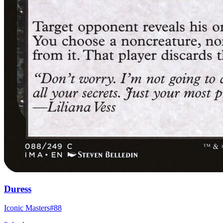
Duress
Iconic Masters
#
88