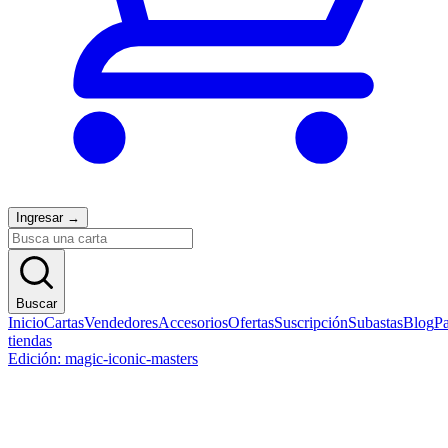
Ingresar
→
Buscar
Inicio
Cartas
Vendedores
Accesorios
Ofertas
Suscripción
Subastas
Blog
Pa
tiendas
Edición: magic-iconic-masters