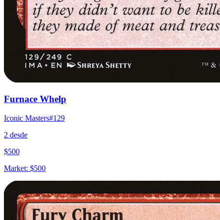
Furnace Whelp
Iconic Masters
#
129
2
desde
$
500
Market:
$
500