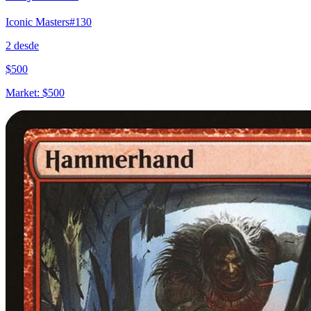
Iconic Masters
#
130
2
desde
$
500
Market:
$
500